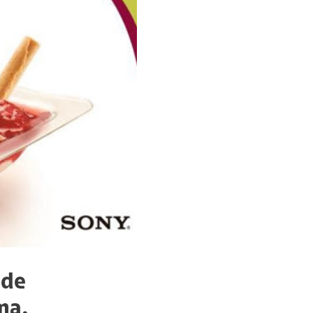
 de
ma,