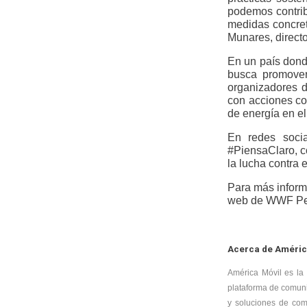
podemos contrib
medidas concret
Munares, direct
En un país dond
busca promover
organizadores d
con acciones co
de energía en el
En redes soci
#PiensaClaro, c
la lucha contra 
Para más infor
web de WWF Perú
Acerca de Améric
América Móvil es la
plataforma de comunic
y soluciones de com