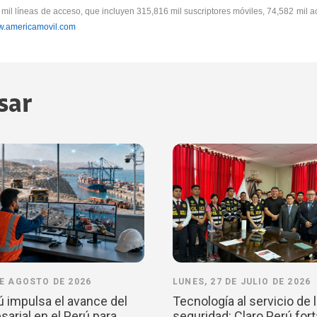
il líneas de acceso, que incluyen 315,816 mil suscriptores móviles, 74,582 mil ac
.americamovil.com
sar
DE AGOSTO DE 2026
LUNES, 27 DE JULIO DE 2026
ú impulsa el avance del
Tecnología al servicio de 
arial en el Perú para
seguridad: Claro Perú fort