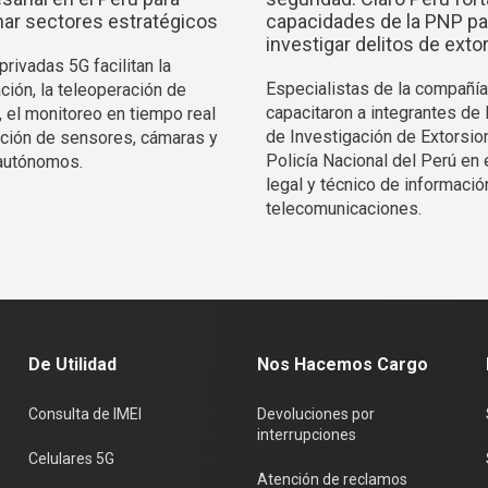
ar sectores estratégicos
capacidades de la PNP pa
investigar delitos de exto
rivadas 5G facilitan la
Especialistas de la compañía
ción, la teleoperación de
capacitaron a integrantes de 
, el monitoreo en tiempo real
de Investigación de Extorsio
ración de sensores, cámaras y
Policía Nacional del Perú en 
autónomos.
legal y técnico de informació
telecomunicaciones.
De Utilidad
Nos Hacemos Cargo
Consulta de IMEI
Devoluciones por
interrupciones
Celulares 5G
Atención de reclamos