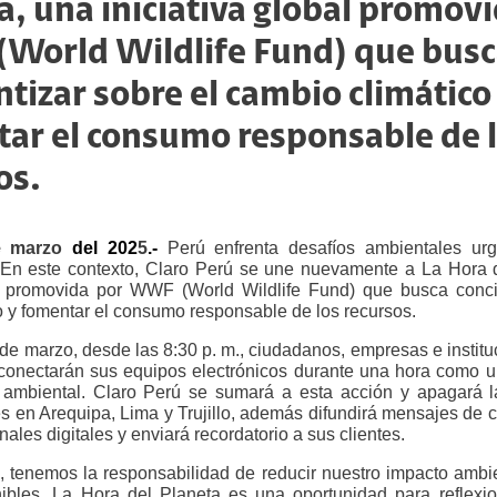
a, una iniciativa global promov
orld Wildlife Fund) que busc
ntizar sobre el cambio climático
ar el consumo responsable de 
os.
e
marzo
del 202
5
.-
Perú enfrenta desafíos ambientales urg
 En este contexto, Claro Perú se une nuevamente a
La Hora 
bal promovida por WWF
(World Wildlife Fund
) que busca conci
o y fomentar el consumo responsable de los recursos.
de marzo, desde las 8:30 p. m., ciudadanos, empresas e instit
conectarán sus equipos electrónicos durante una hora como u
ambiental. Claro Perú se sumará a esta acción y apagará l
s en Arequipa, Lima y Trujillo, además difundirá mensajes de 
nales digitales y enviará recordatorio a sus clientes.
tenemos la responsabilidad de reducir nuestro impacto ambi
nibles. La Hora del Planeta es una oportunidad para reflex