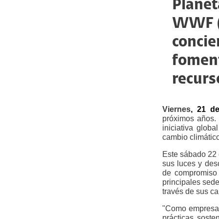
Planet
WWF (W
concie
foment
recurs
Viernes
, 21 d
próximos años.
iniciativa glo
cambio climátic
Este sábado 22 
sus luces y des
de compromiso 
principales sede
través de sus ca
"Como empresa, 
prácticas soste