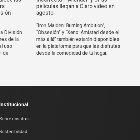
ra
películas llegan a Claro video en
rsión
agosto
“Iron Maiden: Burning Ambition”,
la División
“Obsesión” y “Xeno: Amistad desde el
nes de la
más allá” también estarán disponibles
el uso
en la plataforma para que las disfrutes
n de
desde la comodidad de tu hogar.
Institucional
Sobre nosotros
Sostenibilidad