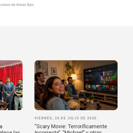
cesos de líneas fijas.
VIERNES, 24 DE JULIO DE 2026
la
“Scary Movie: Terroríficamente
alece las
Incorrecta”, “Michael” y otras