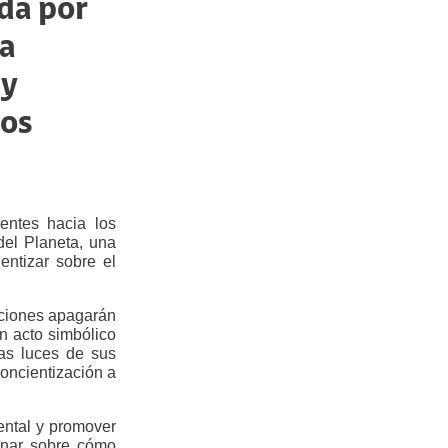
ida por
a
 y
los
entes hacia los
del Planeta
, una
entizar sobre el
uciones apagarán
n acto simbólico
as luces de sus
concientización a
ental y promover
ionar sobre cómo