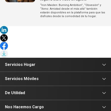
“Iron Maiden: Burning Ambition”, “Obsesión” y
“Xeno: Amistad desde el más allá” también
estarán disponibles en la plataforma para que las
disfrutes desde la comodidad de tu hogar.
Servicios Hogar
Internet
Servicios Móviles
Fibra Óptica
Prepago
De Utilidad
Planes Hogar
Postpago
Consulta de IMEI
Nos Hacemos Cargo