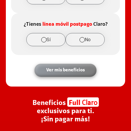
¿Tienes
línea móvil postpago
Claro?
Sí
No
Ver mis beneficios
Beneficios
Full
Claro
exclusivos para ti.
¡Sin pagar más!