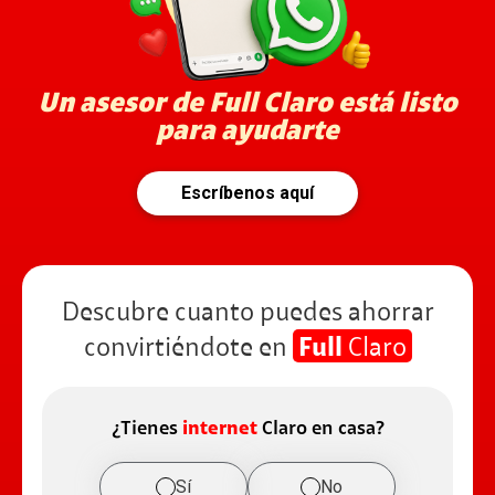
Un asesor de Full Claro está listo
para ayudarte
Escríbenos aquí
Descubre cuanto puedes ahorrar
convirtiéndote en
Full
Claro
¿Tienes
internet
Claro en casa?
Sí
No