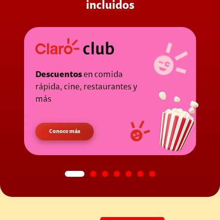
incluidos
Descuentos
en comida
I
rápida, cine, restaurantes y
más
Conoce más