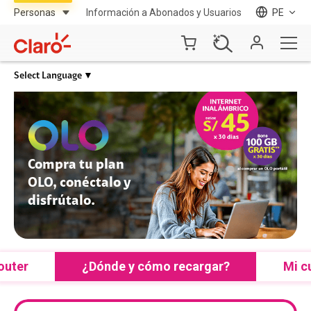
Información a Abonados y Usuarios
PE
Select Language
▼
Compra tu plan
OLO, conéctalo y
disfrútalo.
outer
¿Dónde y cómo recargar?
Mi c