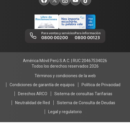
Comprobantes electrónicos
Mensaje de Seguridad
Trabaja en Claro
Llamada por llamada
Trabajos de mantenimiento
Para ventas y servicios
Para información
0800 00200
0800 00123
Portal de denuncias
América Móvil Perú S.A.C. | RUC 20467534026
Todos los derechos reservados 2026
Términos y condiciones de la web
Condiciones de garantía de equipos
Política de Privacidad
Derechos ARCO
Sistema de consultas Tarifarias
Neutralidad de Red
Sistema de Consulta de Deudas
Legal y regulatorio