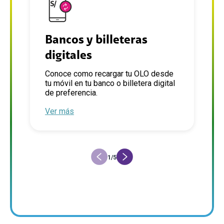
Bancos y billeteras
digitales
U
C
Conoce como recargar tu OLO desde
tu móvil en tu banco o billetera digital
V
de preferencia.
Ver más
1
/
5