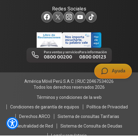
Redes Sociales
Test de velocidad de internet
Adquirientes iPhone 6, 6S y SE
Centro de prensa
Comprobantes electrónicos
Mensaje de Seguridad
Trabaja en Claro
Llamada por llamada
Trabajos de mantenimiento
Para ventas y servicios
Para información
0800 00200
0800 00123
Portal de denuncias
Ayuda
América Móvil Perú S.A.C. | RUC 20467534026
Todos los derechos reservados 2026
Términos y condiciones de la web
Condiciones de garantía de equipos
Política de Privacidad
Derechos ARCO
Sistema de consultas Tarifarias
Neutralidad de Red
Sistema de Consulta de Deudas
Legal y regulatorio