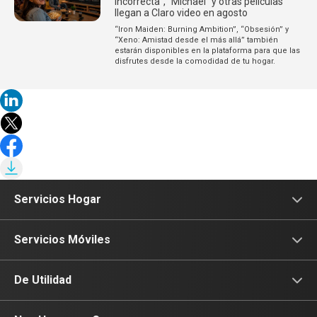
Incorrecta”, “Michael” y otras películas
llegan a Claro video en agosto
“Iron Maiden: Burning Ambition”, “Obsesión” y
“Xeno: Amistad desde el más allá” también
estarán disponibles en la plataforma para que las
disfrutes desde la comodidad de tu hogar.
Servicios Hogar
Internet
Servicios Móviles
Fibra Óptica
Prepago
De Utilidad
Planes Hogar